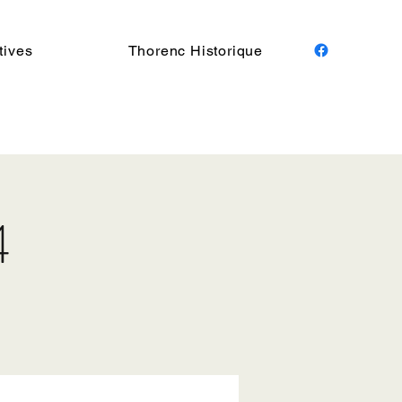
tives
Thorenc Historique
4